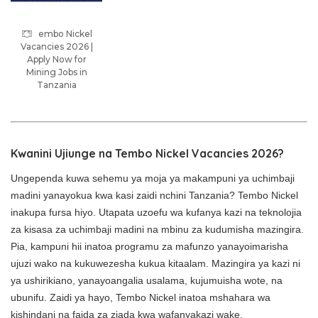
embo Nickel
Vacancies 2026 |
Apply Now for
Mining Jobs in
Tanzania
Kwanini Ujiunge na Tembo Nickel Vacancies 2026?
Ungependa kuwa sehemu ya moja ya makampuni ya uchimbaji
madini yanayokua kwa kasi zaidi nchini Tanzania? Tembo Nickel
inakupa fursa hiyo. Utapata uzoefu wa kufanya kazi na teknolojia
za kisasa za uchimbaji madini na mbinu za kudumisha mazingira.
Pia, kampuni hii inatoa programu za mafunzo yanayoimarisha
ujuzi wako na kukuwezesha kukua kitaalam. Mazingira ya kazi ni
ya ushirikiano, yanayoangalia usalama, kujumuisha wote, na
ubunifu. Zaidi ya hayo, Tembo Nickel inatoa mshahara wa
kishindani na faida za ziada kwa wafanyakazi wake.