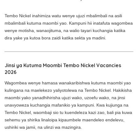
Tembo Nickel inahimiza watu wenye ujuzi mbalimbali na asili
mbalimbali kutuma maombi yao. Kampuni hii inatafuta wagombea
wenye motisha, wanaojituma, na walio tayari kuchangia katika
dira yake ya kutoa bora zaidi katika sekta ya madini.
Jinsi ya Kutuma Maombi Tembo Nickel Vacancies
2026
Wagombea wenye hamasa wanakaribishwa kutuma maombi yao
kulingana na maelekezo yaliyotolewa na Tembo Nickel. Hakikisha
maombi yako yanadhihirisha ujuzi wako, uzoefu wako, na jinsi
unavyoweza kuchangia mafanikio ya kampuni. Kwa kujiunga na
Tembo Nickel, waombaji sio tu kuendeleza kazi zao, bali pia kuwa
sehemu ya shirika linaloipa kipaumbele maendeleo endelevu,
ushiriki wa jamii, na ulinzi wa mazingira.