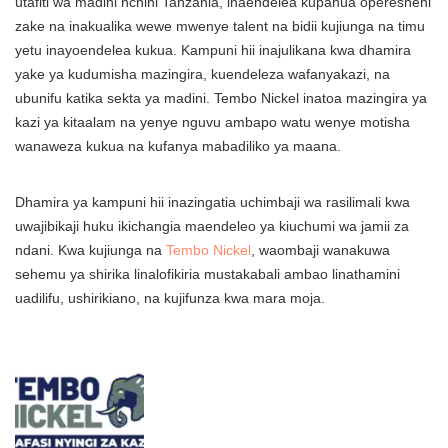
utafiti wa madini nchini Tanzania, inaendelea kupanua operesheni
zake na inakualika wewe mwenye talent na bidii kujiunga na timu
yetu inayoendelea kukua. Kampuni hii inajulikana kwa dhamira
yake ya kudumisha mazingira, kuendeleza wafanyakazi, na
ubunifu katika sekta ya madini. Tembo Nickel inatoa mazingira ya
kazi ya kitaalam na yenye nguvu ambapo watu wenye motisha
wanaweza kukua na kufanya mabadiliko ya maana.
Dhamira ya kampuni hii inazingatia uchimbaji wa rasilimali kwa
uwajibikaji huku ikichangia maendeleo ya kiuchumi wa jamii za
ndani. Kwa kujiunga na
Tembo Nickel
, waombaji wanakuwa
sehemu ya shirika linalofikiria mustakabali ambao linathamini
uadilifu, ushirikiano, na kujifunza kwa mara moja.