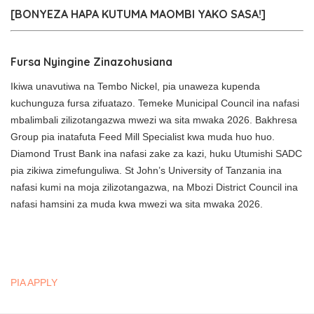
[BONYEZA HAPA KUTUMA MAOMBI YAKO SASA!]
Fursa Nyingine Zinazohusiana
Ikiwa unavutiwa na Tembo Nickel, pia unaweza kupenda
kuchunguza fursa zifuatazo. Temeke Municipal Council ina nafasi
mbalimbali zilizotangazwa mwezi wa sita mwaka 2026. Bakhresa
Group pia inatafuta Feed Mill Specialist kwa muda huo huo.
Diamond Trust Bank ina nafasi zake za kazi, huku Utumishi SADC
pia zikiwa zimefunguliwa. St John’s University of Tanzania ina
nafasi kumi na moja zilizotangazwa, na Mbozi District Council ina
nafasi hamsini za muda kwa mwezi wa sita mwaka 2026.
PIA APPLY